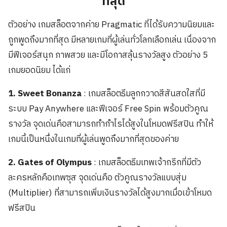
ที่สุด
ตัวอย่าง เกมสล็อตจากค่าย Pragmatic ที่ได้รับความนิยมและ
ถูกพูดถึงมากที่สุด มีหลายเกมที่ผู้เล่นทั่วโลกเลือกเล่น เนื่องจาก
มีฟีเจอร์สนุก ภาพสวย และมีโอกาสลุ้นรางวัลสูง ตัวอย่าง 5
เกมยอดนิยม ได้แก่
1. Sweet Bonanza
: เกมสล็อตธีมลูกกวาดสีสันสดใสที่มี
ระบบ Pay Anywhere และฟีเจอร์ Free Spin พร้อมตัวคูณ
รางวัล จุดเด่นคือสามารถทำกำไรได้สูงในโหมดฟรีสปิน ทำให้
เกมนี้เป็นหนึ่งในเกมที่ผู้เล่นพูดถึงมากที่สุดของค่าย
2. Gates of Olympus
: เกมสล็อตธีมเทพเจ้ากรีกที่มีตัว
ละครหลักคือเทพซุส จุดเด่นคือ ตัวคูณรางวัลแบบสุ่ม
(Multiplier) ที่สามารถเพิ่มเงินรางวัลได้สูงมากเมื่อเข้าโหมด
ฟรีสปิน