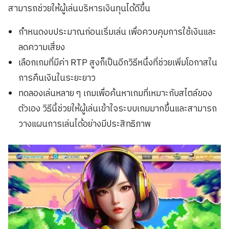
สามารถช่วยให้ผู้เล่นบริหารเงินทุนได้ดีขึ้น
กำหนดงบประมาณก่อนเริ่มเล่น เพื่อควบคุมการใช้เงินและ
ลดความเสี่ยง
เลือกเกมที่มีค่า RTP สูงก็เป็นอีกวิธีหนึ่งที่ช่วยเพิ่มโอกาสใน
การคืนเงินในระยะยาว
ทดลองเล่นหลาย ๆ เกมเพื่อค้นหาเกมที่เหมาะกับสไตล์ของ
ตัวเอง วิธีนี้ช่วยให้ผู้เล่นเข้าใจระบบเกมมากขึ้นและสามารถ
วางแผนการเล่นได้อย่างมีประสิทธิภาพ