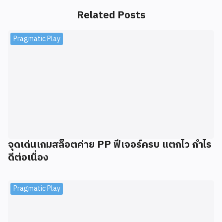
Related Posts
Pragmatic Play
จุดเด่นเกมสล็อตค่าย PP ฟีเจอร์ครบ แตกไว กำไร
ดีต่อเนื่อง
Pragmatic Play