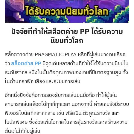
ปัจจัยที่ทำให้สล็อตค่าย PP ได้รับความ
นิยมทั่วโลก
สล็อตจากค่าย PRAGMATIC PLAY หรือที่ผู้เล่นบางคนเรียก
ว่า
สล็อตค่าย PP
มีจุดเด่นหลายด้านที่ทำให้ได้รับความนิยมใน
ระดับสากล หนึ่งในนั้นคือคุณภาพของเกมที่มีมาตรฐานสูง ทั้ง
ในด้านกราฟิก เสียง และระบบการเล่น
อีกหนึ่งปัจจัยคือการรองรับการเล่นบนมือถือ ทำให้ผู้เล่น
สามารถเล่นสล็อตได้ทุกที่ทุกเวลา นอกจากนี้ ค่ายเกมยังมีระบบ
ฟีเจอร์โบนัสที่หลากหลาย เช่น ฟรีสปิน ตัวคูณรางวัล และ
โบนัสพิเศษ ซึ่งช่วยเพิ่มโอกาสในการลุ้นรางวัลและสร้างความ
ตื่นเต้นให้กับผู้เล่น