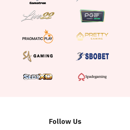
Follow Us