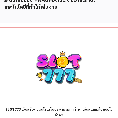
ระบบเกมของ PRAGMATIC ดีอย่างไร เปิด
เทคโนโลยีที่ทำให้เล่นง่าย
SLOT777
เว็บสล็อตออนไลน์เว็บตรงที่รวมทุกค่าย ที่เล่นสนุกกันได้แบบไม่
จำกัด