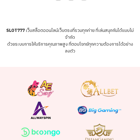
SLOT777
เว็บสล็อตออนไลน์เว็บตรงที่รวมทุกค่าย ที่เล่นสนุกกันได้แบบไม่
จำกัด
ด้วยระบบการให้บริการคุณภาพสูง ที่ตอบโจทย์ทุกความต้องการได้อย่าง
ลงตัว