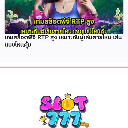
เกมสล็อตพีจี RTP สูง เหมาะกับผู้เล่นสายไหน เล่น
แบบไหนคุ้ม