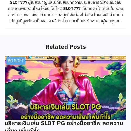
SLOT777
ผู้เชี่ยวชาญและนักเขียนบทความประสบการณ์สูงเกี่ยวกับ
การเดิมพันออนไลน์ ให้กับเว็บไซต์
SLOT777
เว็บตรงที่โดดเด่นในเรื่อง
ของความหลากหลาย และความสนุกที่จับต่องได้จริง โดยมุ่งมั่นนำเสนอ
ข้อมูลที่ถูกต้อง เป็นกลาง เข้าใจง่าย และเป็นประโยชน์ต่อผู้เล่นทุกคน
Related Posts
PG SOFT
บริหารเงินเล่น SLOT PG อย่างมืออาชีพ ลดความ