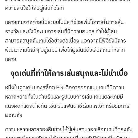
ความสนใจให้กับผู้เล่นทั่วโลก
หลายเกมจากค่ายนี้มีระบบโบนัสที่ช่วยเพิ่มโอกาสในการลุ้น
รางวัล และยังมีระบบการเล่นที่มีความสมดุล ทำให้ผู้เล่น
สามารถสนุกกับเกมได้อย่างต่อเนื่อง นอกจากนี้พีจียังมีการ
พัฒนาเกมใหม่ ๆ อยู่เสมอ เพื่อให้ผู้เล่นมีตัวเลือกเกมที่หลาก
หลาย
จุดเด่นที่ทำให้การเล่นสนุกและไม่น่าเบื่อ
หนึ่งในจุดเด่นของสล็อต PG คือการออกแบบเกมที่มีความ
หลากหลายทั้งในด้านธีมและรูปแบบการเล่น เกมแต่ละเกมมี
แนวคิดที่แตกต่างกัน เช่น ธีมแฟนตาซี ธีมเทพเจ้า หรือธีมการ
ผจญภัย
ความหลากหลายของธีมช่วยให้ผู้เล่นสามารถเลือกเกมที่ตรงกับ