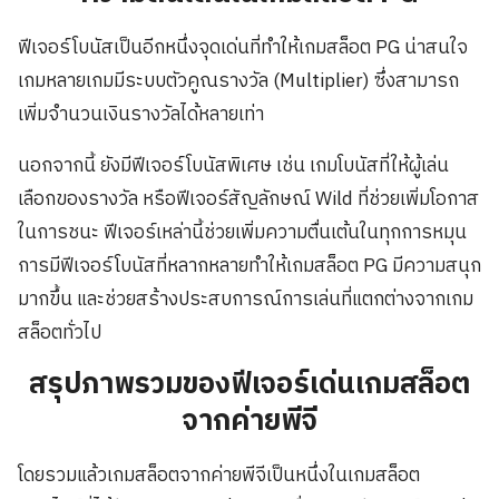
ฟีเจอร์โบนัสเป็นอีกหนึ่งจุดเด่นที่ทำให้เกมสล็อต PG น่าสนใจ
เกมหลายเกมมีระบบตัวคูณรางวัล (Multiplier) ซึ่งสามารถ
เพิ่มจำนวนเงินรางวัลได้หลายเท่า
นอกจากนี้ ยังมีฟีเจอร์โบนัสพิเศษ เช่น เกมโบนัสที่ให้ผู้เล่น
เลือกของรางวัล หรือฟีเจอร์สัญลักษณ์ Wild ที่ช่วยเพิ่มโอกาส
ในการชนะ ฟีเจอร์เหล่านี้ช่วยเพิ่มความตื่นเต้นในทุกการหมุน
การมีฟีเจอร์โบนัสที่หลากหลายทำให้เกมสล็อต PG มีความสนุก
มากขึ้น และช่วยสร้างประสบการณ์การเล่นที่แตกต่างจากเกม
สล็อตทั่วไป
สรุปภาพรวมของฟีเจอร์เด่นเกมสล็อต
จากค่ายพีจี
โดยรวมแล้วเกมสล็อตจากค่ายพีจีเป็นหนึ่งในเกมสล็อต