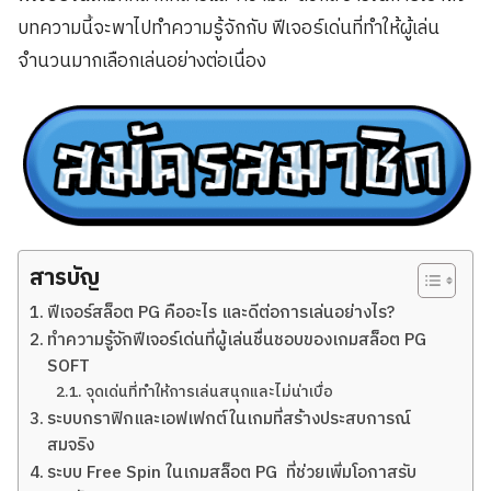
บทความนี้จะพาไปทำความรู้จักกับ ฟีเจอร์เด่นที่ทำให้ผู้เล่น
จำนวนมากเลือกเล่นอย่างต่อเนื่อง
สารบัญ
ฟีเจอร์สล็อต PG คืออะไร และดีต่อการเล่นอย่างไร?
ทำความรู้จักฟีเจอร์เด่นที่ผู้เล่นชื่นชอบของเกมสล็อต PG
SOFT
จุดเด่นที่ทำให้การเล่นสนุกและไม่น่าเบื่อ
ระบบกราฟิกและเอฟเฟกต์ในเกมที่สร้างประสบการณ์
สมจริง
ระบบ Free Spin ในเกมสล็อต PG ที่ช่วยเพิ่มโอกาสรับ