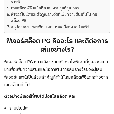
รางวัล
เกมสล็อตพีจีบนมือถือ เล่นง่ายทุกที่ทุกเวลา
ฟีเจอร์โบนัสและตัวคูณรางวัลที่เพิ่มความตื่นเต้นในเกม
สล็อต PG
สรุปภาพรวมของฟีเจอร์เด่นเกมสล็อตจากค่ายพีจี
ฟีเจอร์สล็อต PG คืออะไร และดีต่อการ
เล่นอย่างไร?
ฟีเจอร์สล็อต PG หมายถึง ระบบหรือกลไกพิเศษที่ถูกออกแบบ
มาเพื่อเพิ่มความสนุกและโอกาสในการลุ้นรางวัลของผู้เล่น
ฟีเจอร์เหล่านี้เป็นส่วนสำคัญที่ทำให้เกมสล็อตพีจีแตกต่างจาก
เกมสล็อตทั่วไป
ตัวอย่างฟีเจอร์ที่พบได้บ่อยในสล็อต
PG
ระบบโบนัส