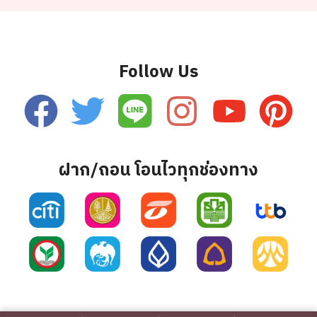
Follow Us
ฝาก/ถอน โอนไวทุกช่องทาง