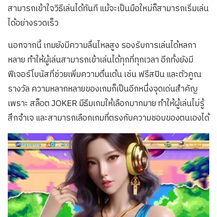
สามารถเข้าใจวิธีเล่นได้ทันที แม้จะเป็นมือใหม่ก็สามารถเริ่มเล่น
ได้อย่างรวดเร็ว
นอกจากนี้ เกมยังมีความลื่นไหลสูง รองรับการเล่นได้หลกา
หลาย ทำให้ผู้เล่นสามารถเข้าเล่นได้ทุกที่ทุกเวลา อีกทั้งยังมี
ฟีเจอร์โบนัสที่ช่วยเพิ่มความตื่นเต้น เช่น ฟรีสปิน และตัวคูณ
รางวัล ความหลากหลายของเกมก็เป็นอีกหนึ่งจุดเด่นสำคัญ
เพราะ สล็อต JOKER มีธีมเกมให้เลือกมากมาย ทำให้ผู้เล่นไม่รู้
สึกจำเจ และสามารถเลือกเกมที่ตรงกับความชอบของตนเองได้