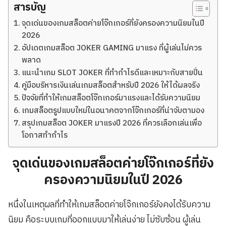
สารบัญ
จุดเด่นของเกมสล็อตค่ายโจ๊กเกอร์ที่ยังครองความนิยมในปี
2026
อัปเดตเกมสล็อต JOKER GAMING มาแรง ที่ผู้เล่นไม่ควร
พลาด
แนะนำเกม SLOT JOKER ที่ทำกำไรดีและเหมาะกับสายปั่น
คู่มือบริหารเงินเล่นเกมสล็อตสำหรับปี 2026 ให้ได้ผลจริง
ปัจจัยที่ทำให้เกมสล็อตโจ๊กเกอร์มาแรงและได้รับความนิยม
เกมสล็อตรูปแบบใหม่ในอนาคตจากโจ๊กเกอร์ที่น่าจับตามอง
สรุปเกมสล็อต JOKER มาแรงปี 2026 ที่ควรเลือกเล่นเพื่อ
โอกาสทำกำไร
จุดเด่นของเกมสล็อตค่ายโจ๊กเกอร์ที่ยัง
ครองความนิยมในปี 2026
หนึ่งในเหตุผลที่ทำให้เกมสล็อตค่ายโจ๊กเกอร์ยังคงได้รับความ
นิยม คือระบบเกมที่ออกแบบมาให้เล่นง่าย ไม่ซับซ้อน ผู้เล่น