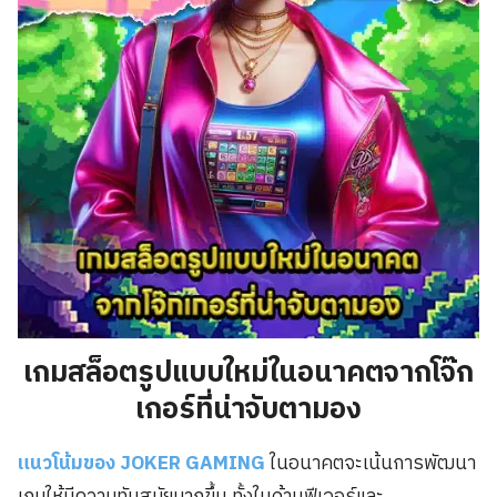
เกมสล็อตรูปแบบใหม่ในอนาคตจากโจ๊ก
เกอร์ที่น่าจับตามอง
แนวโน้มของ JOKER GAMING
ในอนาคตจะเน้นการพัฒนา