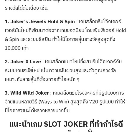
รางวัลได้ต่อเนื่อง เช่น
1. Joker’s Jewels Hold & Spin
: เกมสล็อตธีมโจ๊กเกอร์
เวอร์ชันใหม่ที่พัฒนาต่อจากเกมยอดนิยม โดยเพิ่มฟีเจอร์ Hold
& Spin และระบบรีสปิน ทำให้มีโอกาสลุ้นรางวัลสูงสุดถึง
10,000 เท่า
2. Joker X Love
: เกมสล็อตแนวใหม่ที่ผสมธีมโจ๊กเกอร์กับ
ระบบเกมสมัยใหม่ เน้นความผันผวนสูงและตัวคูณรางวัล
เหมาะกับสายลุ้นที่ต้องการกำไรหนัก ๆ
3. Wild Wild Joker
: เกมสล็อตธีมโรงละครที่มีรูปแบบการ
จ่ายแบบหลายวิธี (Ways to Win) สูงสุดถึง 720 รูปแบบ ทำให้
มีโอกาสชนะได้หลากหลายมากขึ้น
แนะนำเกม SLOT JOKER ที่ทำกำไรดี