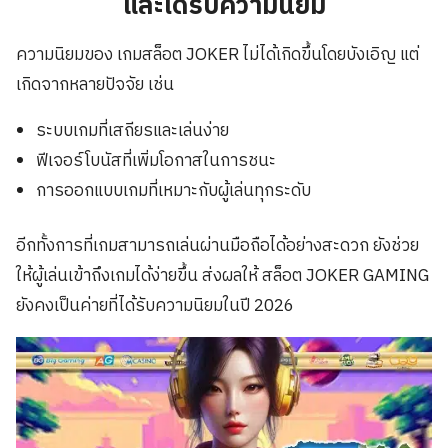
และได้รับความนิยม
ความนิยมของ เกมสล็อต JOKER ไม่ได้เกิดขึ้นโดยบังเอิญ แต่
เกิดจากหลายปัจจัย เช่น
ระบบเกมที่เสถียรและเล่นง่าย
ฟีเจอร์โบนัสที่เพิ่มโอกาสในการชนะ
การออกแบบเกมที่เหมาะกับผู้เล่นทุกระดับ
อีกทั้งการที่เกมสามารถเล่นผ่านมือถือได้อย่างสะดวก ยังช่วย
ให้ผู้เล่นเข้าถึงเกมได้ง่ายขึ้น ส่งผลให้ สล็อต JOKER GAMING
ยังคงเป็นค่ายที่ได้รับความนิยมในปี 2026