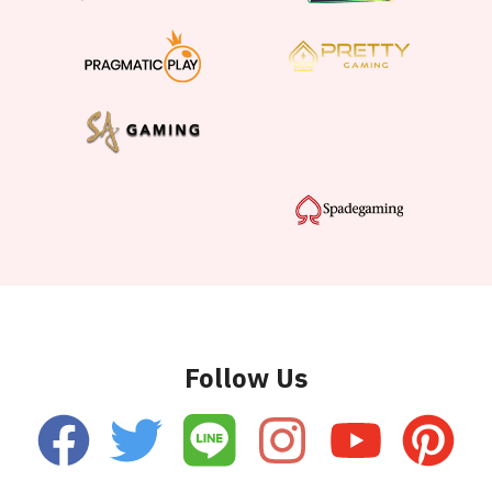
Follow Us