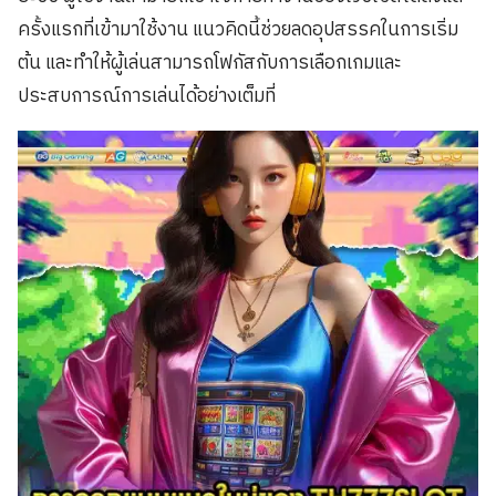
ครั้งแรกที่เข้ามาใช้งาน แนวคิดนี้ช่วยลดอุปสรรคในการเริ่ม
ต้น และทำให้ผู้เล่นสามารถโฟกัสกับการเลือกเกมและ
ประสบการณ์การเล่นได้อย่างเต็มที่