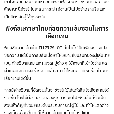
เข้าใจระบบที่ซับซ้อนเหมือนแพลตฟอร์มบางแห่ง การออกแบบ
ลักษณะนี้ช่วยให้ประสบการณ์ใช้งานเป็นไปอย่างราบรื่นและ
เป็นมิตรกับผู้ใช้ทุกระดับ
ฟังก์ชันภาษาไทยที่ลดความซับซ้อนในการ
เลือกเกม
ฟังก์ชันภาษาไทยใน
TH777SLOT
นั้นไม่ได้เป็นเพียงการแปล
ข้อความ แต่เป็นการปรับเนื้อหาให้เหมาะกับบริบทของผู้เล่นไทย
เมนู คำอธิบายเกม และหมวดหมู่ต่าง ๆ ใช้ภาษาที่เข้าใจง่าย ลด
คำเทคนิคที่อาจสร้างความสับสน ทำให้ลดความซับซ้อนในการ
เลือกเกมได้ดีขึ้น
การมีคำอธิบายที่ชัดเจนนั้นจะช่วยให้ผู้เล่นตัดสินใจเลือกเกมได้
ง่ายขึ้น โดยไม่ต้องลองผิดลองถูกมากเกินไป ฟังก์ชันนี้ถือเป็น
ส่วนสำคัญที่ช่วยยกระดับประสบการณ์ผู้ใช้ และทำให้แตกต่าง
จากเว็บสล็อตอื่น ๆ ที่ใช้ภาษาไทยแบบไม่เต็มรูปแบบ