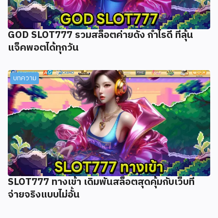
GOD SLOT777 รวมสล็อตค่ายดัง กำไรดี ที่ลุ้น
แจ็คพอตได้ทุกวัน
บทความ
SLOT777 ทางเข้า เดิมพันสล็อตสุดคุ้มกับเว็บที่
จ่ายจริงแบบไม่อั้น