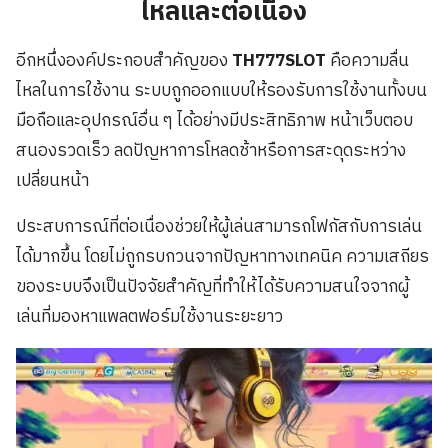
ไหลและต่อเนื่อง
อีกหนึ่งองค์ประกอบสำคัญของ
TH777SLOT
คือความลื่น
ไหลในการใช้งาน ระบบถูกออกแบบให้รองรับการใช้งานทั้งบน
มือถือและอุปกรณ์อื่น ๆ ได้อย่างมีประสิทธิภาพ หน้าเว็บตอบ
สนองรวดเร็ว ลดปัญหาการโหลดช้าหรือการสะดุดระหว่าง
เปลี่ยนหน้า
ประสบการณ์ที่ต่อเนื่องช่วยให้ผู้เล่นสามารถโฟกัสกับการเล่น
ได้มากขึ้น โดยไม่ถูกรบกวนจากปัญหาทางเทคนิค ความเสถียร
ของระบบจึงเป็นปัจจัยสำคัญที่ทำให้ได้รับความสนใจจากผู้
เล่นที่มองหาแพลตฟอร์มใช้งานระยะยาว