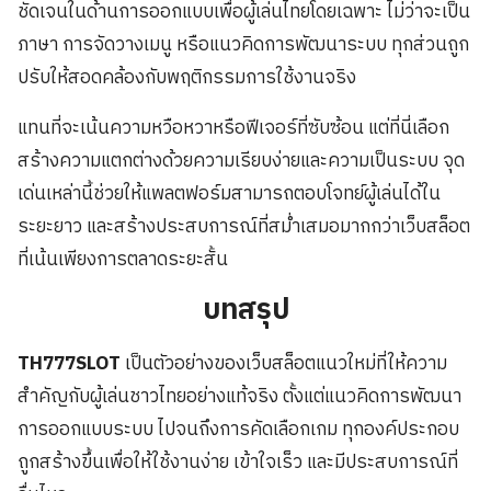
ชัดเจนในด้านการออกแบบเพื่อผู้เล่นไทยโดยเฉพาะ ไม่ว่าจะเป็น
ภาษา การจัดวางเมนู หรือแนวคิดการพัฒนาระบบ ทุกส่วนถูก
ปรับให้สอดคล้องกับพฤติกรรมการใช้งานจริง
แทนที่จะเน้นความหวือหวาหรือฟีเจอร์ที่ซับซ้อน แต่ที่นี่เลือก
สร้างความแตกต่างด้วยความเรียบง่ายและความเป็นระบบ จุด
เด่นเหล่านี้ช่วยให้แพลตฟอร์มสามารถตอบโจทย์ผู้เล่นได้ใน
ระยะยาว และสร้างประสบการณ์ที่สม่ำเสมอมากกว่าเว็บสล็อต
ที่เน้นเพียงการตลาดระยะสั้น
บทสรุป
TH777SLOT
เป็นตัวอย่างของเว็บสล็อตแนวใหม่ที่ให้ความ
สำคัญกับผู้เล่นชาวไทยอย่างแท้จริง ตั้งแต่แนวคิดการพัฒนา
การออกแบบระบบ ไปจนถึงการคัดเลือกเกม ทุกองค์ประกอบ
ถูกสร้างขึ้นเพื่อให้ใช้งานง่าย เข้าใจเร็ว และมีประสบการณ์ที่