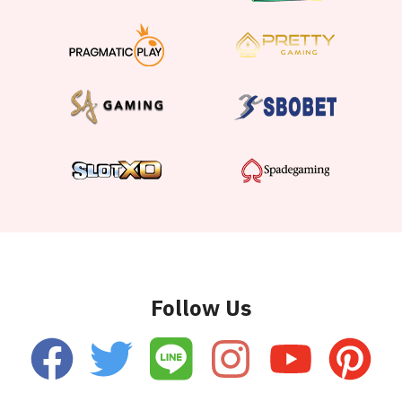
Follow Us