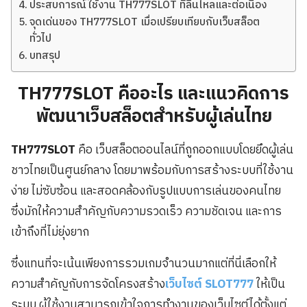
ประสบการณ์ใช้งาน TH777SLOT ที่ลื่นไหลและต่อเนื่อง
จุดเด่นของ TH777SLOT เมื่อเปรียบเทียบกับเว็บสล็อต
ทั่วไป
บทสรุป
TH777SLOT คืออะไร และแนวคิดการ
พัฒนาเว็บสล็อตสำหรับผู้เล่นไทย
TH777SLOT
คือ เว็บสล็อตออนไลน์ที่ถูกออกแบบโดยยึดผู้เล่น
ชาวไทยเป็นศูนย์กลาง โดยมาพร้อมกับการสร้างระบบที่ใช้งาน
ง่าย ไม่ซับซ้อน และสอดคล้องกับรูปแบบการเล่นของคนไทย
ซึ่งมักให้ความสำคัญกับความรวดเร็ว ความชัดเจน และการ
เข้าถึงที่ไม่ยุ่งยาก
ซึ่งแทนที่จะเน้นเพียงการรวมเกมจำนวนมากแต่ที่นี่เลือกให้
ความสำคัญกับการจัดโครงสร้าง
เว็บไซต์ SLOT777
ให้เป็น
ระบบ ผู้ใช้งานสามารถเข้าใจการทำงานของเว็บไซต์ได้ตั้งแต่