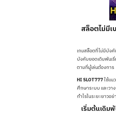
สล็อตไม่มีเ
เกมสล็อตที่ไม่มีบังค
บังคับยอดเดิมพันเริ
ตามที่ผู้เล่นต้องการ
HI SLOT777
ใช้แน
ศึกษาระบบ และวางกล
กำไรในระยะยาวอย่
เริ่มต้นเดิมพ