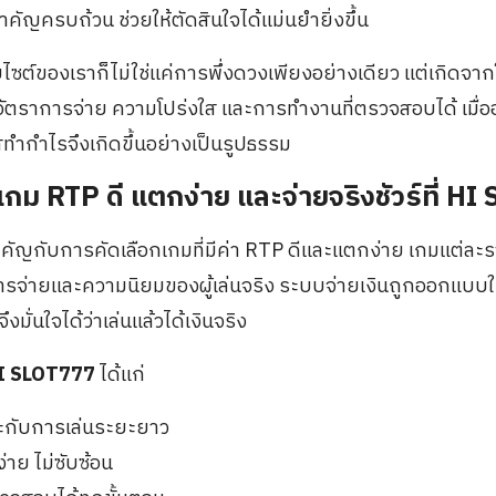
สำคัญครบถ้วน ช่วยให้ตัดสินใจได้แม่นยำยิ่งขึ้น
ไซต์ของเราก็ไม่ใช่แค่การพึ่งดวงเพียงอย่างเดียว แต่เกิดจา
งเรื่องอัตราการจ่าย ความโปร่งใส และการทำงานที่ตรวจสอบได้ เม
ทำกำไรจึงเกิดขึ้นอย่างเป็นรูปธรรม
เกม RTP ดี แตกง่าย และจ่ายจริงชัวร์ที่ H
คัญกับการคัดเลือกเกมที่มีค่า RTP ดีและแตกง่าย เกมแต่ล
รจ่ายและความนิยมของผู้เล่นจริง ระบบจ่ายเงินถูกออกแบบใ
จึงมั่นใจได้ว่าเล่นแล้วได้เงินจริง
I SLOT777
ได้แก่
าะกับการเล่นระยะยาว
่าย ไม่ซับซ้อน