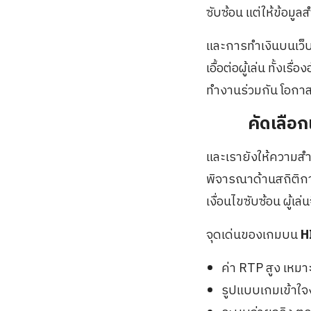
ซับซ้อน แต่ให้ข้อมูล
และการทำเงินบนเว็บ
เอื้อต่อผู้เล่น ทั้
ทำงานร่วมกัน โอกาส
คัดเลือก
และเรายังให้ความสำ
พิจารณาด้านสถิติกา
เงื่อนไขซับซ้อน ผู้เล่น
จุดเด่นของเกมบน
H
ค่า RTP สูง เหม
รูปแบบเกมเข้าใจง