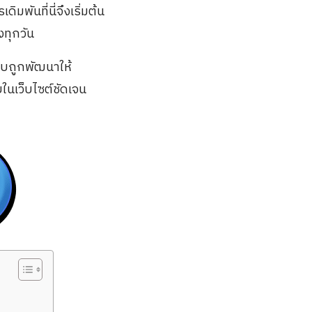
มพันที่นี่จึงเริ่มต้น
งทุกวัน
บบถูกพัฒนาให้
ยในเว็บไซต์ชัดเจน