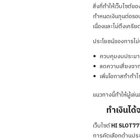
สิ่งที่ทำให้เว็บไซต์
กำหนดเงินทุนต่อรอบไ
เนื่องและไม่ตึงเครี
ประโยชน์ของการไม่บ
ควบคุมงบประมาณ
ลดความเสี่ยงจา
เพิ่มโอกาสทำกำไ
แนวทางนี้ทำให้ผู้เล่
ทำเงินได
เว็บไซต์
HI SLOT7
การคัดเลือกด้านประส