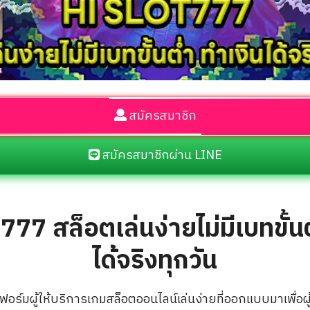
สมัครสมาชิก
สมัครสมาชิกผ่าน LINE
77 สล็อตเล่นง่ายไม่มีเบทขั้นต
ได้จริงทุกวัน
อร์มผู้ให้บริการเกมสล็อตออนไลน์เล่นง่ายที่ออกแบบมาเพื่อผู้