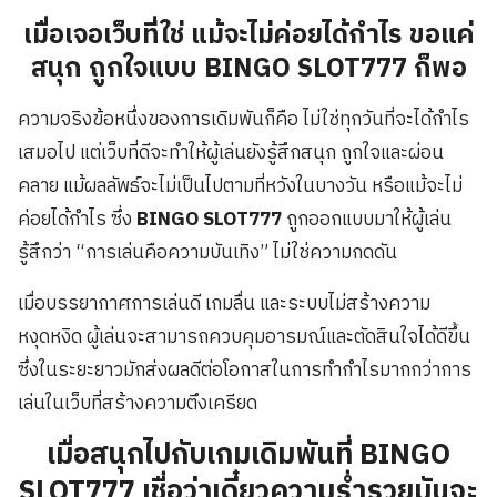
เมื่อเจอเว็บที่ใช่ แม้จะไม่ค่อยได้กำไร ขอแค่
สนุก ถูกใจแบบ BINGO SLOT777 ก็พอ
ความจริงข้อหนึ่งของการเดิมพันก็คือ ไม่ใช่ทุกวันที่จะได้กำไร
เสมอไป แต่เว็บที่ดีจะทำให้ผู้เล่นยังรู้สึกสนุก ถูกใจและผ่อน
คลาย แม้ผลลัพธ์จะไม่เป็นไปตามที่หวังในบางวัน หรือแม้จะไม่
ค่อยได้กำไร ซึ่ง
BINGO SLOT777
ถูกออกแบบมาให้ผู้เล่น
รู้สึกว่า “การเล่นคือความบันเทิง” ไม่ใช่ความกดดัน
เมื่อบรรยากาศการเล่นดี เกมลื่น และระบบไม่สร้างความ
หงุดหงิด ผู้เล่นจะสามารถควบคุมอารมณ์และตัดสินใจได้ดีขึ้น
ซึ่งในระยะยาวมักส่งผลดีต่อโอกาสในการทำกำไรมากกว่าการ
เล่นในเว็บที่สร้างความตึงเครียด
เมื่อสนุกไปกับเกมเดิมพันที่ BINGO
SLOT777 เชื่อว่าเดี๋ยวความร่ำรวยมันจะ