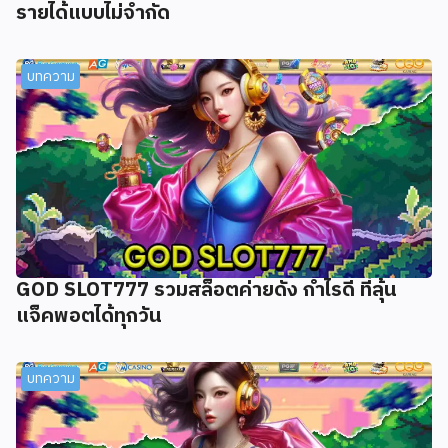
รายได้แบบไม่จำกัด
บทความ
GOD SLOT777 รวมสล็อตค่ายดัง กำไรดี ที่ลุ้น
แจ็คพอตได้ทุกวัน
บทความ