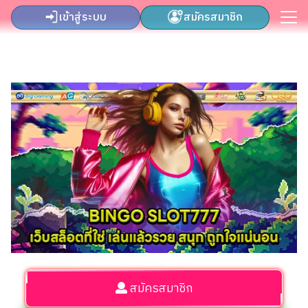
เข้าสู่ระบบ
สมัครสมาชิก
Search
for:
Skip
to
content
สมัครสมาชิก