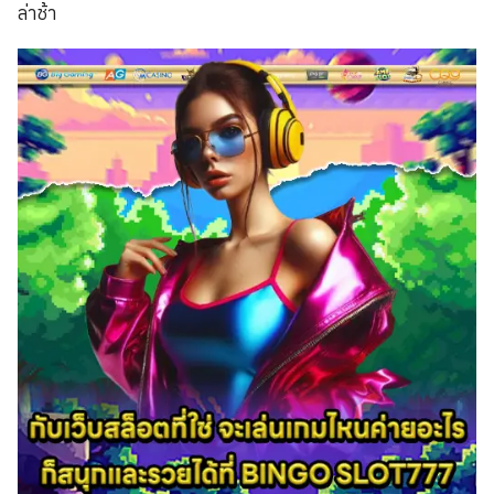
ล่าช้า