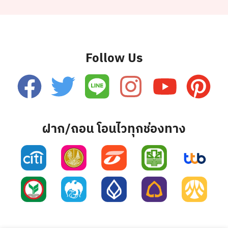
Follow Us
ฝาก/ถอน โอนไวทุกช่องทาง