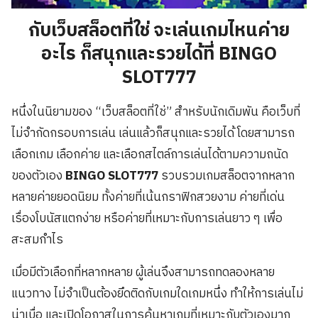
กับเว็บสล็อตที่ใช่ จะเล่นเกมไหนค่าย
อะไร ก็สนุกและรวยได้ที่ BINGO
SLOT777
หนึ่งในนิยามของ “เว็บสล็อตที่ใช่” สำหรับนักเดิมพัน คือเว็บที่
ไม่จำกัดกรอบการเล่น เล่นแล้วก็สนุกและรวยได้ โดยสามารถ
เลือกเกม เลือกค่าย และเลือกสไตล์การเล่นได้ตามความถนัด
ของตัวเอง
BINGO SLOT777
รวบรวมเกมสล็อตจากหลาก
หลายค่ายยอดนิยม ทั้งค่ายที่เน้นกราฟิกสวยงาม ค่ายที่เด่น
เรื่องโบนัสแตกง่าย หรือค่ายที่เหมาะกับการเล่นยาว ๆ เพื่อ
สะสมกำไร
เมื่อมีตัวเลือกที่หลากหลาย ผู้เล่นจึงสามารถทดลองหลาย
แนวทาง ไม่จำเป็นต้องยึดติดกับเกมใดเกมหนึ่ง ทำให้การเล่นไม่
น่าเบื่อ และเปิดโอกาสในการค้นหาเกมที่เหมาะกับตัวเองมาก