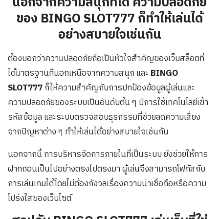
นอกจากความสนุกที่ได้ ความปลอดภัย
ของ BINGO SLOT777 ก็ทำให้เล่นได้
อย่างสบายใจเช่นกัน
ต้องบอกว่าความปลอดภัยถือเป็นหัวใจสำคัญของเว็บสล็อตที่
ได้มาตรฐานที่นอกเหนือจากความสนุก และ
BINGO
SLOT777
ก็ให้ความสำคัญกับการปกป้องข้อมูลผู้เล่นและ
ความปลอดภัยของระบบเป็นอันดับต้น ๆ มีการใช้เทคโนโลยีเข้า
รหัสข้อมูล และระบบตรวจสอบธุรกรรมที่ช่วยลดความเสี่ยง
จากปัญหาต่าง ๆ ทำให้เล่นได้อย่างสบายใจเช่นกัน
นอกจากนี้ การบริหารจัดการภายในที่เป็นระบบ ยังช่วยให้การ
ฝากถอนเป็นไปอย่างตรงไปตรงมา ผู้เล่นจึงสามารถโฟกัสกับ
การเล่นเกมได้โดยไม่ต้องกังวลเรื่องความน่าเชื่อถือหรือความ
โปร่งใสของเว็บไซต์